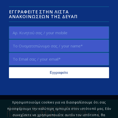
ΕΓΓΡΑΦΕΊΤΕ ΣΤΗΝ ΛΊΣΤΑ
ΑΝΑΚΟΙΝΏΣΕΩΝ ΤΗΣ ΔΕΥΑΠ
Χρησιμοποιούμε cookies για να διασφαλίσουμε ότι σας
© ΔΕΥΑ ΠΑΡΟΥ 2002-2026 - powered by
Parosweb
προσφέρουμε την καλύτερη εμπειρία στον ιστότοπό μας. Εάν
Επικοινωνία & Τοποθεσία
Άλλα Στοιχεία Επικοινωνίας
συνεχίσετε να χρησιμοποιείτε αυτόν τον ιστότοπο, θα
Πολιτική Απορρήτου
Πείτε μας τη γνώμη σας!