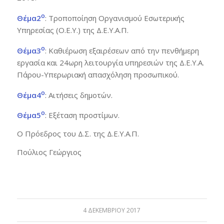
ο
Θέμα2
: Τροποποίηση Οργανισμού Εσωτερικής
Υπηρεσίας (Ο.Ε.Υ.) της Δ.Ε.Υ.Α.Π.
ο
Θέμα3
: Καθιέρωση εξαιρέσεων από την πενθήμερη
εργασία και 24ωρη λειτουργία υπηρεσιών της Δ.Ε.Υ.Α.
Πάρου-Υπερωριακή απασχόληση προσωπικού.
ο
Θέμα4
: Αιτήσεις δημοτών.
ο
Θέμα5
: Εξέταση προστίμων.
Ο Πρόεδρος του Δ.Σ. της Δ.Ε.Υ.Α.Π.
Πούλιος Γεώργιος
4 ΔΕΚΕΜΒΡΊΟΥ 2017