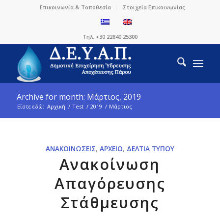
Επικοινωνία & Τοποθεσία
Στοιχεία Επικοινωνίας
Τηλ. +30 22840 25300
Archive for month: Μάρτιος, 2019
Είστε εδώ:
Αρχική
/
Test
/
2019
/
Μάρτιος
ΑΝΑΚΟΙΝΏΣΕΙΣ
,
ΑΡΧΕΊΟ
,
ΔΕΛΤΊΑ ΤΎΠΟΥ
Ανακοίνωση
Απαγόρευσης
Στάθμευσης