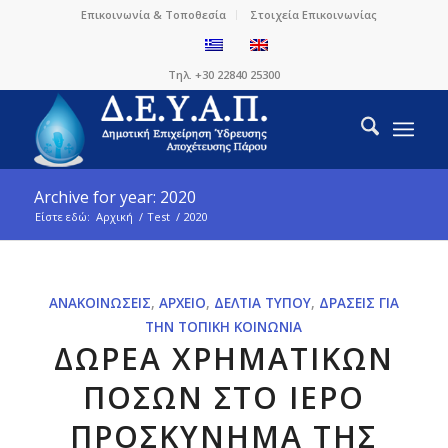
Επικοινωνία & Τοποθεσία
Στοιχεία Επικοινωνίας
Τηλ. +30 22840 25300
Archive for year: 2020
Είστε εδώ:
Αρχική
/
Test
/
2020
ΑΝΑΚΟΙΝΏΣΕΙΣ
,
ΑΡΧΕΊΟ
,
ΔΕΛΤΊΑ ΤΎΠΟΥ
,
ΔΡΆΣΕΙΣ ΓΙΑ
ΤΗΝ ΤΟΠΙΚΉ ΚΟΙΝΩΝΊΑ
ΔΩΡΕΑ ΧΡΗΜΑΤΙΚΩΝ
ΠΟΣΩΝ ΣΤΟ ΙΕΡΟ
ΠΡΟΣΚΥΝΗΜΑ ΤΗΣ