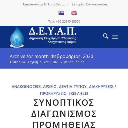
Επικοινωνία & Τοποθεσία
Στοιχεία Επικοινωνίας
Τηλ. +30 22840 25300
Archive for month: Φεβρουάριος, 2020
Είστε εδώ:
Αρχική
/
Test
/
2020
/
Φεβρουάριος
ΑΝΑΚΟΙΝΏΣΕΙΣ
,
ΑΡΧΕΊΟ
,
ΔΕΛΤΊΑ ΤΎΠΟΥ
,
ΔΙΑΚΗΡΎΞΕΙΣ /
ΠΡΟΚΗΡΎΞΕΙΣ
,
ΈΧΕΙ ΛΉΞΕΙ
ΣΥΝΟΠΤΙΚΟΣ
ΔΙΑΓΩΝΙΣΜΟΣ
ΠΡΟΜΗΘΕΙΑΣ