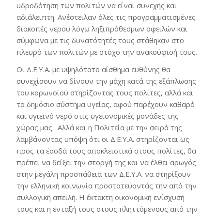
υδροδότηση των πολιτών να είναι συνεχής και
αδιάλειπτη. Ανέστειλαν όλες τις προγραμματισμένες
διακοπές νερού λόγω ληξιπρόθεσμων οφειλών και
σύμφωνα με τις δυνατότητές τους στάθηκαν στο
πλευρό των πολιτών με στόχο την ανακούφισή τους.
Οι Δ.Ε.Υ.Α. με υψηλότατο αίσθημα ευθύνης θα
συνεχίσουν να δίνουν την μάχη κατά της εξάπλωσης
του κορωνοϊού στηρίζοντας τους πολίτες, αλλά και
το δημόσιο σύστημα υγείας, αφού παρέχουν καθαρό
και υγιεινό νερό στις υγειονομικές μονάδες της
χώρας μας. Αλλά και η Πολιτεία με την σειρά της
λαμβάνοντας υπόψη ότι οι Δ.Ε.Υ.Α. στηρίζονται ως
προς τα έσοδά τους αποκλειστικά στους πολίτες, θα
πρέπει να δείξει την στοργή της και να έλθει αρωγός
στην μεγάλη προσπάθεια των Δ.Ε.Υ.Α. να στηρίξουν
την ελληνική κοινωνία προστατεύοντάς την από την
συλλογική απειλή. Η έκτακτη οικονομική ενίσχυσή
τους και η ένταξή τους στους πληττόμενους από την