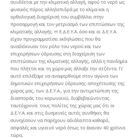
συνδέεται με την κλιματική αλλαγή, αφού το νερό ως
φυσικός πόρος αλληλεπιδρά με το κλίμα και η
ορθολογική διαχείρισή του συμβάλλει στην
προσαρμογή και τον μετριασμό των επιπτώσεων της
κλιματικής αλλαγής. Η Ε.Δ.Ε.Υ.Α. όσο και οι Δ.Ε.Υ.Α.
είχαν προγραμματίσει εκδηλώσεις που θα
αναδείκνυαν τον ρόλο του νερού και των
επιχειρήσεων ύδρευσης στη διαχείριση των
επιπτώσεων της κλιματικής αλλαγής, αλλά η πανδημία
που πλήττει και τη χώρα μας άλλαξε την ατζέντα. Γι’
αυτό επιλέξαμε να αναφερθούμε στον αγώνα των
δημοτικών επιχειρήσεων ύδρευσης-αποχέτευσης της
χώρας μας, των Δ.Ε.Υ.Α., για την αντιμετώπιση της
διασποράς του κορωνοϊού, διαβεβαιώνοντας
ταυτόχρονα τους πολίτες της χώρας μας ότι οι
Δ.Ε.Υ.Α. και στις δυσμενείς αυτές συνθήκες θα
συνεχίσουν να παρέχουν αδιάλειπτα καθαρό,
ασφαλές και υγιεινό νερό όπως το έκαναν 40 χρόνια
τώρα.