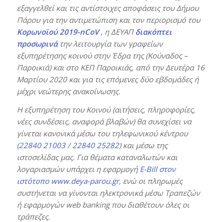
εξαγγελθεί και τις αντίστοιχες αποφάσεις του Δήμου
Πάρου για την αντιμετώπιση και τον περιορισμό του
Κορωνοϊού 2019-
nCoV
, η ΔΕΥΑΠ
διακόπτει
προσωρινά
την λειτουργία των γραφείων
εξυπηρέτησης κοινού στην Έδρα της (Κούναδος –
Παροικιά) και στο ΚΕΠ Παροικιάς, από την Δευτέρα 16
Μαρτίου 2020 και για τις επόμενες δύο εβδομάδες ή
μέχρι νεώτερης ανακοίνωσης.
Η εξυπηρέτηση του Κοινού (αιτήσεις, πληροφορίες,
νέες συνδέσεις, αναφορά βλαβών) θα συνεχίσει να
γίνεται κανονικά μέσω του τηλεφωνικού κέντρου
(
22840 21003
/
22840 25282
) και μέσω της
ιστοσελίδας μας. Για θέματα καταναλωτών και
λογαριασμών υπάρχει η εφαρμογή
E-Bill στον
ιστότοπο www.deya-parou.gr
, ενώ οι πληρωμές
συστήνεται να γίνονται ηλεκτρονικά μέσω Τραπεζών
ή εφαρμογών
web
banking που διαθέτουν όλες οι
τράπεζες.