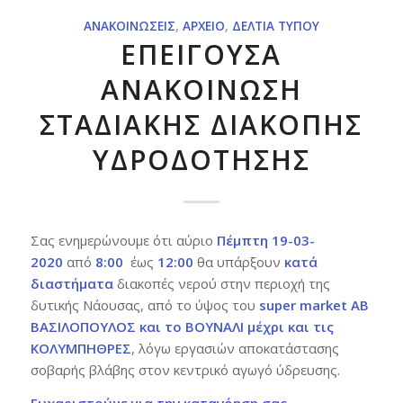
ΑΝΑΚΟΙΝΏΣΕΙΣ
,
ΑΡΧΕΊΟ
,
ΔΕΛΤΊΑ ΤΎΠΟΥ
ΕΠΕΙΓΟΥΣΑ
ΑΝΑΚΟΙΝΩΣΗ
ΣΤΑΔΙΑΚΗΣ ΔΙΑΚΟΠΗΣ
ΥΔΡΟΔΟΤΗΣΗΣ
Σας ενημερώνουμε ότι αύριο
Πέμπτη 19-03-
2020
από
8:00
έως
12:00
θα υπάρξουν
κατά
διαστήματα
διακοπές νερού στην περιοχή της
δυτικής Νάουσας, από το ύψος του
super
market
AB
ΒΑΣΙΛΟΠΟΥΛΟΣ και το ΒΟΥΝΑΛΙ μέχρι και τις
ΚΟΛΥΜΠΗΘΡΕΣ
, λόγω εργασιών αποκατάστασης
σοβαρής βλάβης στον κεντρικό αγωγό ύδρευσης.
Ευχαριστούμε για την κατανόηση σας.