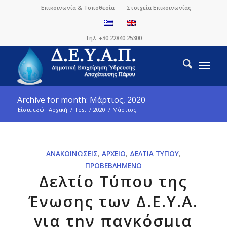
Επικοινωνία & Τοποθεσία
Στοιχεία Επικοινωνίας
Τηλ. +30 22840 25300
Archive for month: Μάρτιος, 2020
Είστε εδώ:
Αρχική
/
Test
/
2020
/
Μάρτιος
ΑΝΑΚΟΙΝΏΣΕΙΣ
,
ΑΡΧΕΊΟ
,
ΔΕΛΤΊΑ ΤΎΠΟΥ
,
ΠΡΟΒΕΒΛΗΜΈΝΟ
Δελτίο Τύπου της
Ένωσης των Δ.Ε.Υ.Α.
για την παγκόσμια