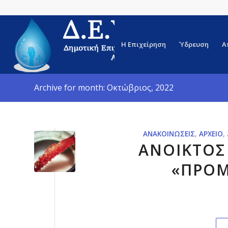
Η Επιχείρηση
Ύδρευση
Α
Archive for month: Οκτώβριος, 2022
ΑΝΑΚΟΙΝΏΣΕΙΣ
,
ΑΡΧΕΊΟ
,
ΑΝΟΙΚΤΟΣ
«ΠΡΟΜ