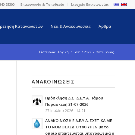
840 25300
Επικοινωνία & Τοποθεσία
Στοιχεία Επικοινωνίας
ρέτηση Καταναλωτών
Νέα & Ανακοινώσεις
Άρθρα
Είστε εδώ:
Αρχική
/
Test
/
2022
/
Οκτώβριος
ΑΝΑΚΟΙΝΏΣΕΙΣ
Πρόσκληση Δ.Σ. Δ.Ε.Υ.Α. Πάρου
Παρασκευή 31-07-2026
27 Ιουλίου 2026 - 14:21
ΑΝΑΚΟΙΝΩΣΗ Ε.Δ.Ε.Υ.Α. ΣΧΕΤΙΚΑ ΜΕ
ΤΟ ΝΟΜΟΣΧΕΔΙΟ του ΥΠΕΝ με το
οποίο επεκτείνεται υποχρεωτικά η