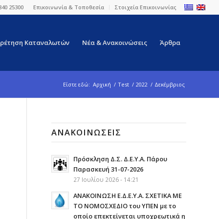
840 25300
Επικοινωνία & Τοποθεσία
Στοιχεία Επικοινωνίας
ρέτηση Καταναλωτών
Νέα & Ανακοινώσεις
Άρθρα
Είστε εδώ:
Αρχική
/
Test
/
2022
/
Δεκέμβριος
ΑΝΑΚΟΙΝΏΣΕΙΣ
Πρόσκληση Δ.Σ. Δ.Ε.Υ.Α. Πάρου
Παρασκευή 31-07-2026
27 Ιουλίου 2026 - 14:21
ΑΝΑΚΟΙΝΩΣΗ Ε.Δ.Ε.Υ.Α. ΣΧΕΤΙΚΑ ΜΕ
ΤΟ ΝΟΜΟΣΧΕΔΙΟ του ΥΠΕΝ με το
οποίο επεκτείνεται υποχρεωτικά η