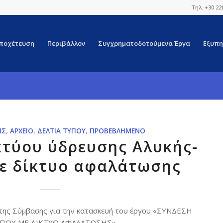
Τηλ. +30 22
ποχέτευση
Περιβάλλον
Συγχρηματοδοτούμενα Έργα
Εξυπη
ΙΣ
,
ΑΡΧΕΊΟ
,
ΔΕΛΤΊΑ ΤΎΠΟΥ
,
ΠΡΟΒΕΒΛΗΜΈΝΟ
κτύου ύδρευσης Αλυκής-
ε δίκτυο αφαλάτωσης
ης Σύμβασης για την κατασκευή του έργου «ΣΥΝΔΕΣΗ
ΠΟΥ ΜΕ ΔΙΚΤΥΟ ΑΦΑΛΑΤΩΣΗΣ».