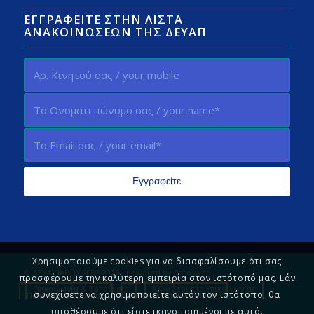
ΕΓΓΡΑΦΕΊΤΕ ΣΤΗΝ ΛΊΣΤΑ
ΑΝΑΚΟΙΝΏΣΕΩΝ ΤΗΣ ΔΕΥΑΠ
Χρησιμοποιούμε cookies για να διασφαλίσουμε ότι σας
© ΔΕΥΑ ΠΑΡΟΥ 2002-2026 - powered by
Parosweb
προσφέρουμε την καλύτερη εμπειρία στον ιστότοπό μας. Εάν
Επικοινωνία & Τοποθεσία
Άλλα Στοιχεία Επικοινωνίας
συνεχίσετε να χρησιμοποιείτε αυτόν τον ιστότοπο, θα
Πολιτική Απορρήτου
Πείτε μας τη γνώμη σας!
υποθέσουμε ότι είστε ικανοποιημένοι με αυτό.