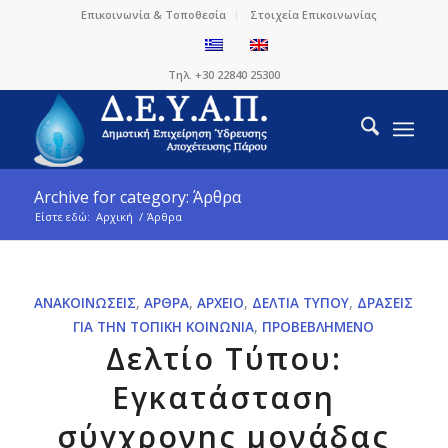
Επικοινωνία & Τοποθεσία
Στοιχεία Επικοινωνίας
Τηλ. +30 22840 25300
Archive for category: Άρθρα
Είστε εδώ:
Αρχική
/
Άρθρα
ΑΝΑΚΟΙΝΏΣΕΙΣ
,
ΆΡΘΡΑ
,
ΑΡΧΕΊΟ
,
ΔΕΛΤΊΑ ΤΎΠΟΥ
,
ΔΡΆΣΕΙΣ
ΓΙΑ ΤΗΝ ΤΟΠΙΚΉ ΚΟΙΝΩΝΊΑ
,
ΠΡΟΒΕΒΛΗΜΈΝΟ
Δελτίο Τύπου:
Εγκατάσταση
σύγχρονης μονάδας