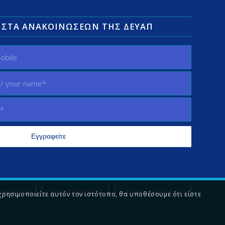
ΛΊΣΤΑ ΑΝΑΚΟΙΝΏΣΕΩΝ ΤΗΣ ΔΕΥΑΠ
πικοινωνίας
Πολιτική Απορρήτου
Πείτε μας τη γνώμη σας!
χρησιμοποιείτε αυτόν τον ιστότοπο, θα υποθέσουμε ότι είστε