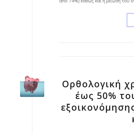
από 74%) καθώς και η μείωση του 
Ορθολογική χρ
έως 50% το
εξοικονόμησης