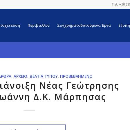
Τηλ. +30 22
ποχέτευση
Περιβάλλον
Συγχρηματοδοτούμενα Έργα
Εξυπη
ΆΡΘΡΑ
,
ΑΡΧΕΊΟ
,
ΔΕΛΤΊΑ ΤΎΠΟΥ
,
ΠΡΟΒΕΒΛΗΜΈΝΟ
Διάνοιξη Νέας Γεώτρησης
 Ιωάννη Δ.Κ. Μάρπησας