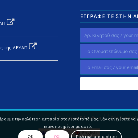
ΕΓΓΡΑΦΕΊΤΕ ΣΤΗΝ 
ΥΑΠ
ας της ΔΕΥΑΠ
Επικοινωνία & Τοποθεσία
Άλλα Στοιχεία Ε
ρουμε την καλύτερη εμπειρία στον ιστότοπό μας. Εάν συνεχίσετε να 
ικανοποιημένοι με αυτό.
Ελληνικά
English
ΟΚ
ΟΧΙ
Πολιτική απορρήτου