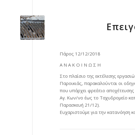
Επει
Πάρος 12/12/2018
Α Ν Α Κ Ο Ι Ν Ω Σ Η
Στo πλαίσιo της εκτέλεσης εργασι
Παροικιάς, παρακαλούνται οι οδηγ
που υπάρχει φρεάτιο αποχέτευσης 
Αγ. Κων/νο έως το Ταχυδρομείο κα
Παρασκευή 21/12).
Ευχαριστούμε για την κατανόηση κα