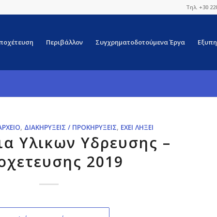
Τηλ. +30 22
ποχέτευση
Περιβάλλον
Συγχρηματοδοτούμενα Έργα
Εξυπη
ΑΡΧΕΊΟ
,
ΔΙΑΚΗΡΎΞΕΙΣ / ΠΡΟΚΗΡΎΞΕΙΣ
,
ΈΧΕΙ ΛΉΞΕΙ
α Υλικων Υδρευσης –
οχετευσης 2019