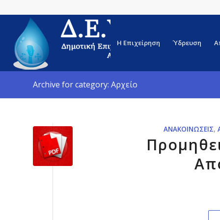
Η Επιχείρηση
Ύδρευση
Α
Archive for category: Αρχείο
ΑΝΑΚΟΙΝΏΣΕΙΣ
,
Προμηθει
Απ