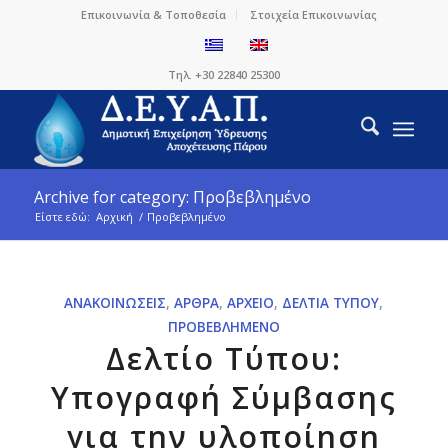
Επικοινωνία & Τοποθεσία
Στοιχεία Επικοινωνίας
Τηλ. +30 22840 25300
Archive for category: Προβεβλημένο
Είστε εδώ:
Αρχική
/
Προβεβλημένο
ΑΝΑΚΟΙΝΏΣΕΙΣ
,
ΆΡΘΡΑ
,
ΑΡΧΕΊΟ
,
ΔΕΛΤΊΑ ΤΎΠΟΥ
,
ΠΡΟΒΕΒΛΗΜΈΝΟ
Δελτίο Τύπου:
Υπογραφή Σύμβασης
για την υλοποίηση