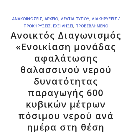
ΑΝΑΚΟΙΝΏΣΕΙΣ
,
ΑΡΧΕΊΟ
,
ΔΕΛΤΊΑ ΤΎΠΟΥ
,
ΔΙΑΚΗΡΎΞΕΙΣ /
ΠΡΟΚΗΡΎΞΕΙΣ
,
ΈΧΕΙ ΛΉΞΕΙ
,
ΠΡΟΒΕΒΛΗΜΈΝΟ
Ανοικτός Διαγωνισμός
«Ενοικίαση μονάδας
αφαλάτωσης
θαλασσινού νερού
δυνατότητας
παραγωγής 600
κυβικών μέτρων
πόσιμου νερού ανά
ημέρα στη θέση