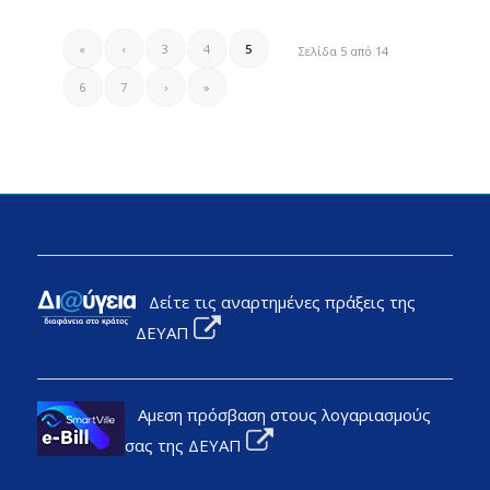
«
‹
3
4
5
Σελίδα 5 από 14
6
7
›
»
Δείτε τις αναρτημένες πράξεις της
ΔΕΥΑΠ
Αμεση πρόσβαση στους λογαριασμούς
σας της ΔΕΥΑΠ