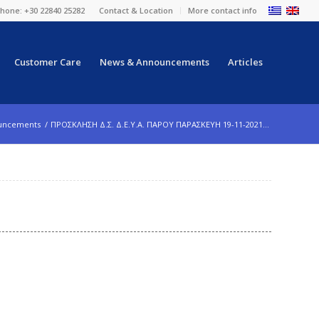
hone: +30 22840 25282
Contact & Location
More contact info
Customer Care
News & Announcements
Articles
uncements
/
ΠΡΟΣΚΛΗΣΗ Δ.Σ. Δ.Ε.Υ.Α. ΠΑΡΟΥ ΠΑΡΑΣΚΕΥΗ 19-11-2021...