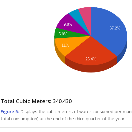
9.8%
37.2%
5.9%
11%
25.4%
Total Cubic Meters:
340.430
Figure 6:
Displays the cubic meters of water consumed per mun
total consumption) at the end of the third quarter of the year.