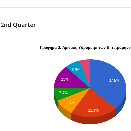
2nd Quarter
Γράφημα 3: Αριθμός Υδρομετρητών Β’ τετράμηνο
6.9%
13%
37.5%
7.4%
9.2%
21.1%