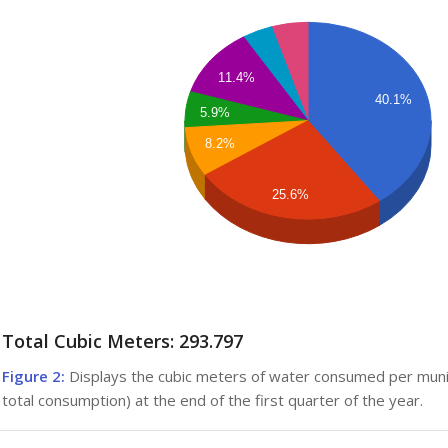
11.4%
40.1%
5.9%
8.2%
25.6%
Total Cubic Meters: 293.797
Figure 2:
Displays the cubic meters of water consumed per mun
total consumption) at the end of the first quarter of the year.