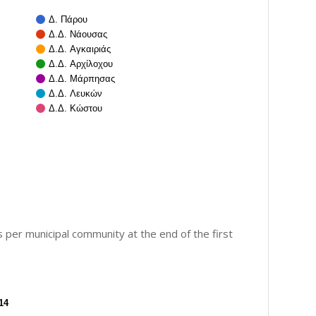
Δ. Πάρου
Δ.Δ. Νάουσας
Δ.Δ. Αγκαιριάς
Δ.Δ. Αρχίλοχου
Δ.Δ. Μάρπησας
Δ.Δ. Λευκών
Δ.Δ. Κώστου
per municipal community at the end of the first
14