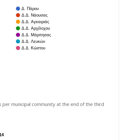
Δ. Πάρου
Δ.Δ. Νάουσας
Δ.Δ. Αγκαιριάς
Δ.Δ. Αρχίλοχου
Δ.Δ. Μάρπησας
Δ.Δ. Λευκών
Δ.Δ. Κώστου
per municipal community at the end of the third
14