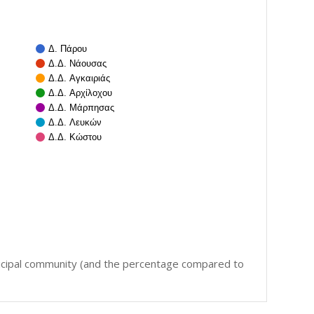
Δ. Πάρου
Δ.Δ. Νάουσας
Δ.Δ. Αγκαιριάς
Δ.Δ. Αρχίλοχου
Δ.Δ. Μάρπησας
Δ.Δ. Λευκών
Δ.Δ. Κώστου
icipal community (and the percentage compared to