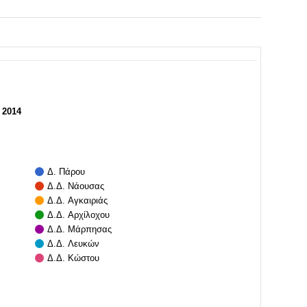
 2014
Δ. Πάρου
Δ.Δ. Νάουσας
Δ.Δ. Αγκαιριάς
Δ.Δ. Αρχίλοχου
Δ.Δ. Μάρπησας
Δ.Δ. Λευκών
Δ.Δ. Κώστου