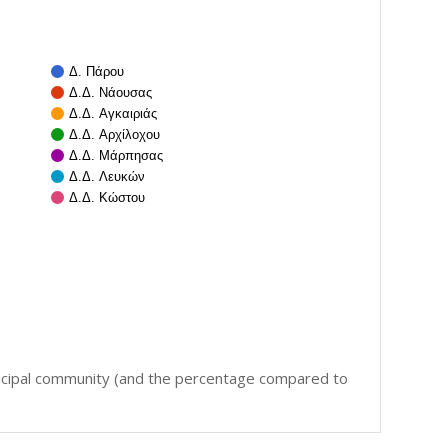
Δ. Πάρου
Δ.Δ. Νάουσας
Δ.Δ. Αγκαιριάς
Δ.Δ. Αρχίλοχου
Δ.Δ. Μάρπησας
Δ.Δ. Λευκών
Δ.Δ. Κώστου
icipal community (and the percentage compared to