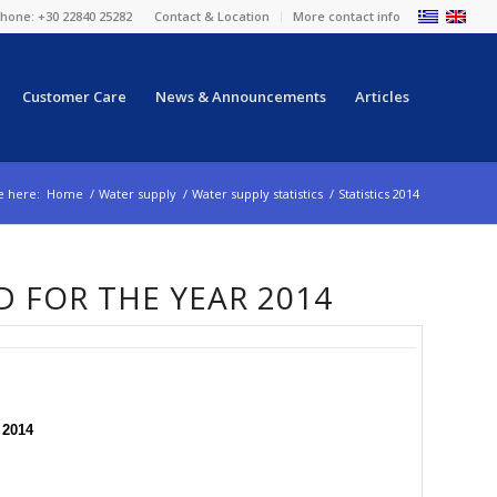
hone: +30 22840 25282
Contact & Location
More contact info
Customer Care
News & Announcements
Articles
e here:
Home
/
Water supply
/
Water supply statistics
/
Statistics 2014
D FOR THE YEAR 2014
 2014