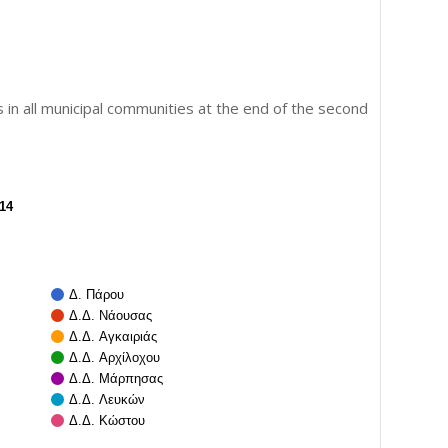
n all municipal communities at the end of the second
14
Δ. Πάρου
Δ.Δ. Νάουσας
Δ.Δ. Αγκαιριάς
Δ.Δ. Αρχίλοχου
Δ.Δ. Μάρπησας
Δ.Δ. Λευκών
Δ.Δ. Κώστου