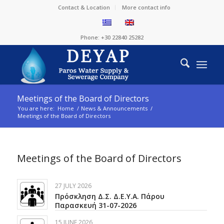
Contact & Location
More contact info
Phone: +30 22840 25282
Meetings of the Board of Directors
You are here:
Home
/
News & Announcements
/
Meetings of the Board of Directors
Meetings of the Board of Directors
27 JULY 2026
Πρόσκληση Δ.Σ. Δ.Ε.Υ.Α. Πάρου
Παρασκευή 31-07-2026
15 JUNE 2026