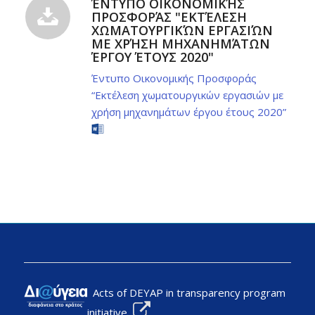
ΈΝΤΥΠΟ ΟΙΚΟΝΟΜΙΚΉΣ
ΠΡΟΣΦΟΡΆΣ "ΕΚΤΈΛΕΣΗ
ΧΩΜΑΤΟΥΡΓΙΚΏΝ ΕΡΓΑΣΙΏΝ
ΜΕ ΧΡΉΣΗ ΜΗΧΑΝΗΜΆΤΩΝ
ΈΡΓΟΥ ΈΤΟΥΣ 2020"
Έντυπο Οικονομικής Προσφοράς
“Εκτέλεση χωματουργικών εργασιών με
χρήση μηχανημάτων έργου έτους 2020”
Acts of DEYAP in transparency program
initiative