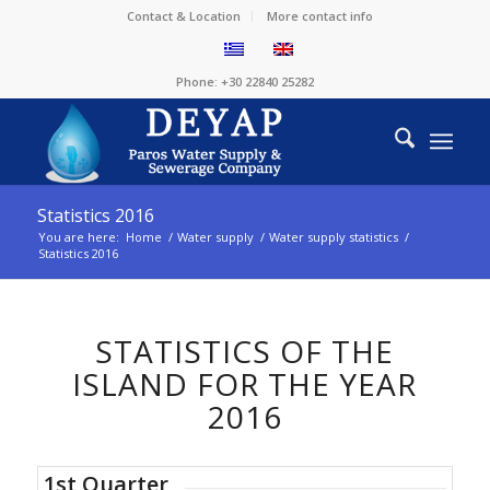
Contact & Location
More contact info
Phone: +30 22840 25282
Statistics 2016
You are here:
Home
/
Water supply
/
Water supply statistics
/
Statistics 2016
STATISTICS OF THE
ISLAND FOR THE YEAR
2016
1st Quarter