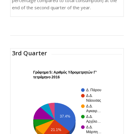
percentage compared to total consumption) at the
end of the second quarter of the year.
3rd Quarter
Γράφημα 5: Αριθμός Υδρομετρητών Γ’
τετράμηνο 2016
Δ. Πάρου
Δ.Δ.
Νάουσας
Δ.Δ.
Αγκαιρ…
37.4%
Δ.Δ.
Αρχίλο…
Δ.Δ.
21.1%
Μάρπη…