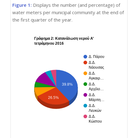
Figure 1:
Displays the number (and percentage) of
water meters per municipal community at the end of
the first quarter of the year.
Γράφημα 2: Κατανάλωση νερού Α’
τετράμηνου 2016
Δ. Πάρου
Δ.Δ.
Νάουσας
Δ.Δ.
Αγκαιρ…
Δ.Δ.
39.8%
Αρχίλο…
Δ.Δ.
26.5%
Μάρπη…
Δ.Δ.
Λευκών
Δ.Δ.
Κώστου