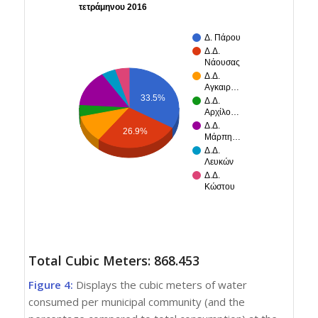
τετράμηνου 2016
Δ. Πάρου
Δ.Δ.
Νάουσας
Δ.Δ.
Αγκαιρ…
33.5%
Δ.Δ.
Αρχίλο…
Δ.Δ.
26.9%
Μάρπη…
Δ.Δ.
Λευκών
Δ.Δ.
Κώστου
Total Cubic Meters: 868.453
Figure 4:
Displays the cubic meters of water
consumed per municipal community (and the