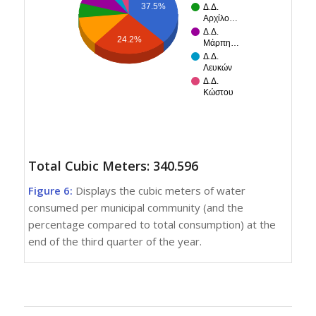
37.5%
Δ.Δ.
Αρχίλο…
Δ.Δ.
24.2%
Μάρπη…
Δ.Δ.
Λευκών
Δ.Δ.
Κώστου
Total Cubic Meters:
340.596
Figure 6:
Displays the cubic meters of water
consumed per municipal community (and the
percentage compared to total consumption) at the
end of the third quarter of the year.