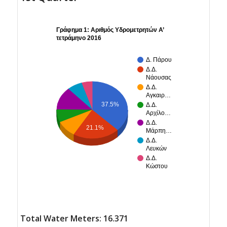
Γράφημα 1: Αριθμός Υδρομετρητών Α’
τετράμηνο 2016
Δ. Πάρου
Δ.Δ.
Νάουσας
Δ.Δ.
Αγκαιρ…
37.5%
Δ.Δ.
Αρχίλο…
Δ.Δ.
21.1%
Μάρπη…
Δ.Δ.
Λευκών
Δ.Δ.
Κώστου
Total Water Meters: 16.371