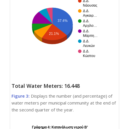
Δ.Δ.
Νάουσας
Δ.Δ.
Αγκαιρ…
37.4%
Δ.Δ.
Αρχίλο…
Δ.Δ.
21.1%
Μάρπη…
Δ.Δ.
Λευκών
Δ.Δ.
Κώστου
Total Water Meters: 16.448
Figure 3:
Displays the number (and percentage) of
water meters per municipal community at the end of
the second quarter of the year.
Γράφημα 4: Κατανάλωση νερού Β’