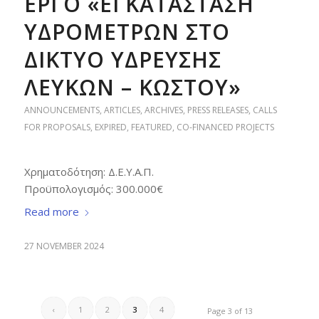
ΕΡΓΟ «ΕΓΚΑΤΑΣΤΑΣΗ
ΥΔΡΟΜΕΤΡΩΝ ΣΤΟ
ΔΙΚΤΥΟ ΥΔΡΕΥΣΗΣ
ΛΕΥΚΩΝ – ΚΩΣΤΟΥ»
ANNOUNCEMENTS
,
ARTICLES
,
ARCHIVES
,
PRESS RELEASES
,
CALLS
FOR PROPOSALS
,
EXPIRED
,
FEATURED
,
CO-FINANCED PROJECTS
Χρηματοδότηση: Δ.Ε.Υ.Α.Π.
Προϋπολογισμός: 300.000€
Read more
27 NOVEMBER 2024
‹
1
2
3
4
Page 3 of 13