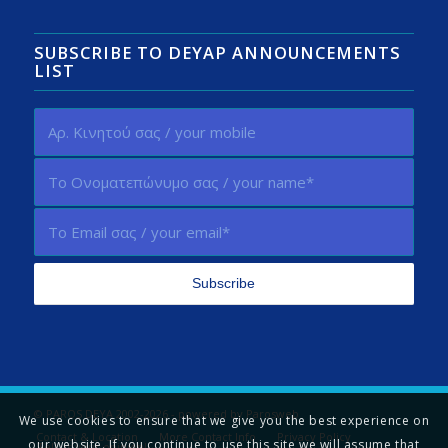
SUBSCRIBE TO DEYAP ANNOUNCEMENTS
LIST
© PAROS DEYA 2002-2026 - powered by
Parosweb
We use cookies to ensure that we give you the best experience on
Contact & Location
More Contact Info
Privacy Policy
our website. If you continue to use this site we will assume that
Tell us your opinion!