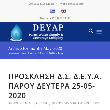
Contact & Location
More contact info
Phone: +30 22840 25282
Archive for month: May, 2020
You are here:
Home
/
Test
/
2020
/
May
ΠΡΟΣΚΛΗΣΗ Δ.Σ. Δ.Ε.Υ.Α.
ΠΑΡΟΥ ΔΕΥΤΕΡΑ 25-05-
2020
ANNOUNCEMENTS
,
ARCHIVES
,
PRESS RELEASES
,
BOARDS MEETINGS